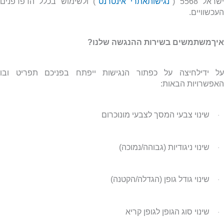
שראל 5568 ("
נגישותאתרי אינטרנט
") ולשימוש בכלל הדפדפנים
העכשוויים.
איךמשתמשים בשירות ההנגשה שלנו?
על ידילחיצה על כפתור הנגישות ייפתח בפניכם תפריט ובו
האפשרויות הבאות:
שינוי צבעי המסך לצבעי מונוכרום
·
שינוי ניגודיות (גבוהה/נמוכה)
·
שינוי גודל גופן (הגדלה/הקטנה)
·
שינוי סוג הגופן לגופן קריא
·