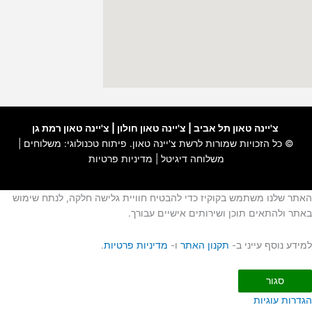
צ'יינה טאון תל אביב
|
צ'יינה טאון חולון
|
צ'יינה טאון רמת גן
© כל הזכויות שמורות לרשת
צ'יינה טאון
. פיתוח טכנולוגי:
משלוחים
|
משלוחה דיגיטל
|
מדיניות פרטיות
האתר שלנו משתמש בקוקיז כדי להבטיח חוויית גלישה חלקה, לנתח שימוש
באתר ולהתאים תוכן ושירותים אישיים עבורך.
למידע נוסף עייני ב-
תקנון האתר
ו-
מדיניות פרטיות
.
סגור
הגדרות עוגיות