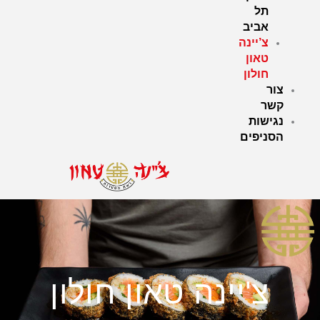
תל
אביב
צ’יינה
טאון
חולון
צור
קשר
נגישות
הסניפים
צ'יינה טאון חולון