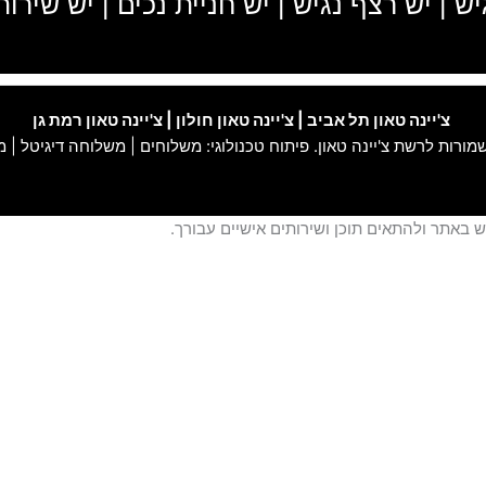
יש | יש רצף נגיש | יש חניית נכים | יש שירו
צ'יינה טאון תל אביב
|
צ'יינה טאון חולון
|
צ'יינה טאון רמת גן
 שמורות לרשת
צ'יינה טאון
. פיתוח טכנולוגי:
משלוחים
|
משלוחה דיגיטל
|
מ
באתר ולהתאים תוכן ושירותים אישיים עבורך.